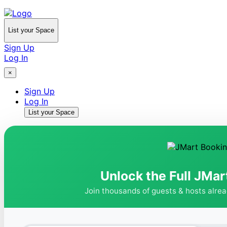
List your Space
Sign Up
Log In
×
Sign Up
Log In
List your Space
Unlock the Full JMar
Join thousands of guests & hosts alre