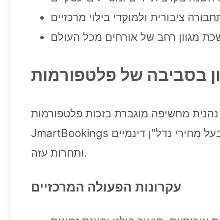
 מוגברת בזכות פלטפורמות STR כמו Airbnb, Booking.com,
JmartBookings ופלטפורמות ייחודיות נוספות. התהליך הפך פשוט ויעיל — אך מלא אתגרים ייחודיים באזור בעל מחירי נדל"ן דינמיים
ותחרות עזה.
עקרונות הפעולה המרכזיים