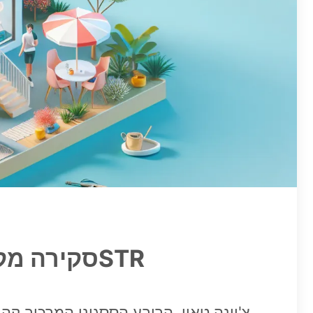
סקירה מקיפה על שכונת צ'יינה טאון למשכירים ומשקיעים בענף ה־STR
צ'יינה טאון, הרובע הססגוני המרכיב קה