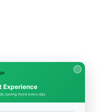
t Experience
ady saving more every day