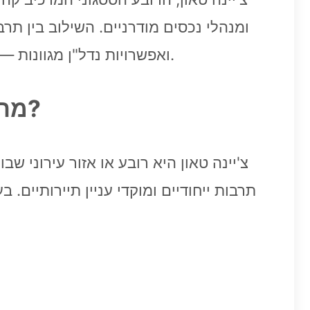
ואפשרויות נדל"ן מגוונות — מציב את צ'יינה טאון כאזור מועדף למיקסום רווחים בשוק השכירות לטווחים קצרים ובינוניים.
מהי צ'יינה טאון ולמה היא אבן שואבת לשכירויות לטווח קצר?
צ'יינה טאון היא רובע או אזור עירוני ש
תרבות ייחודיים ומוקדי עניין תיירותיים. בע