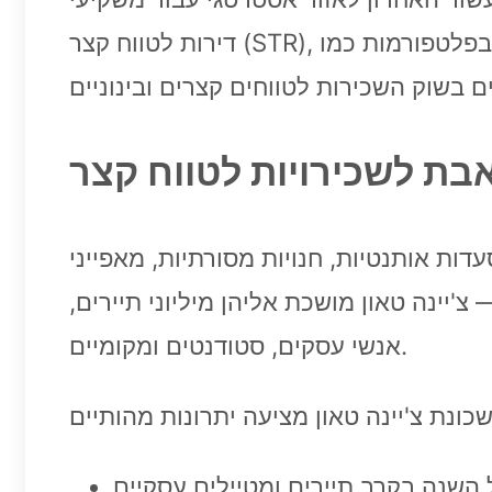
דירות לטווח קצר (STR), משכירים בפלטפורמות כמו Airbnb, ומנהלי נכסים מודרניים. השילוב בין תרבות עשירה, תיירות בינלאומית,
עדות אותנטיות, חנויות מסורתיות, מאפייני
— צ'יינה טאון מושכת אליהן מיליוני תיירים,
אנשי עסקים, סטודנטים ומקומיים.