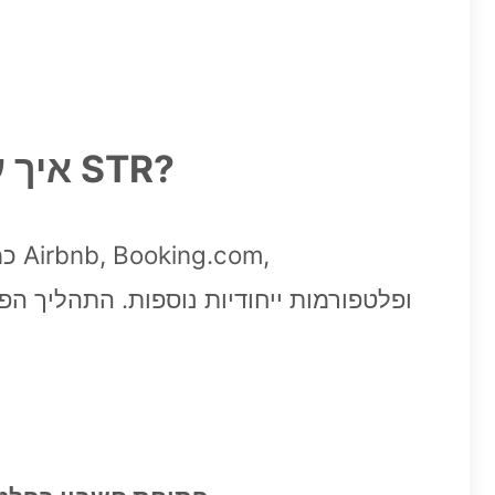
איך עובד שוק ההשכרה בצ'יינה טאון בסביבה של פלטפורמות STR?