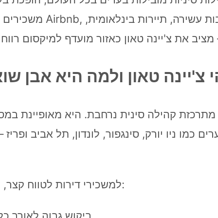
בו מתרכזת קהילה סינית נרחבת. היא מאופיינת במס
רים כמו ניו יורק, סינגפור, לונדון, תל אביב ופריז 
למשכירי דירות לטווח קצר, שכונת צ'יינה טאון מציעה יתרונות מהותיים:
ביקוש גבוה לאורך כל השנה בקרב תיירים ומטיילים עסקיים.